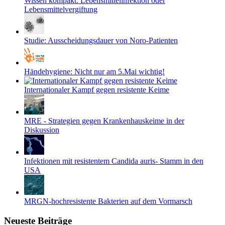
Wissen kompakt: Lebensmittelinfektion oder
Lebensmittelvergiftung
Studie: Ausscheidungsdauer von Noro-Patienten
Händehygiene: Nicht nur am 5.Mai wichtig!
Internationaler Kampf gegen resistente Keime
MRE - Strategien gegen Krankenhauskeime in der
Diskussion
Infektionen mit resistentem Candida auris- Stamm in den
USA
MRGN-hochresistente Bakterien auf dem Vormarsch
Neueste Beiträge