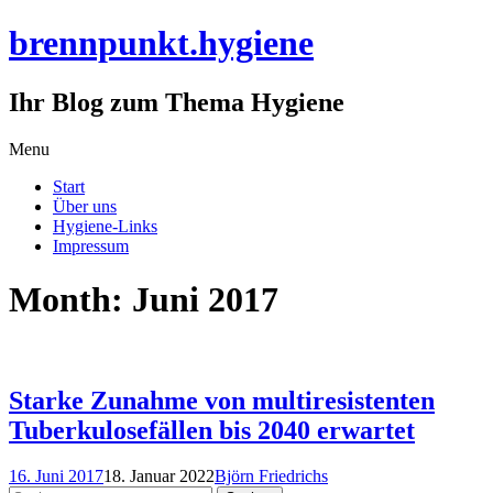
brennpunkt.hygiene
Ihr Blog zum Thema Hygiene
Skip
Menu
to
Start
content
Über uns
Hygiene-Links
Impressum
Month:
Juni 2017
Starke Zunahme von multiresistenten
Tuberkulosefällen bis 2040 erwartet
16. Juni 2017
18. Januar 2022
Björn Friedrichs