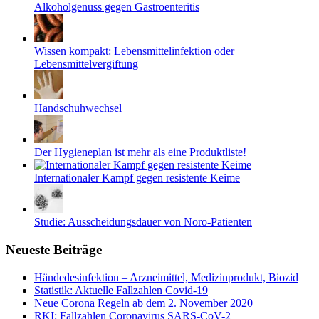
Alkoholgenuss gegen Gastroenteritis
Wissen kompakt: Lebensmittelinfektion oder
Lebensmittelvergiftung
Handschuhwechsel
Der Hygieneplan ist mehr als eine Produktliste!
Internationaler Kampf gegen resistente Keime
Studie: Ausscheidungsdauer von Noro-Patienten
Neueste Beiträge
Händedesinfektion – Arzneimittel, Medizinprodukt, Biozid
Statistik: Aktuelle Fallzahlen Covid-19
Neue Corona Regeln ab dem 2. November 2020
RKI: Fallzahlen Coronavirus SARS-CoV-2