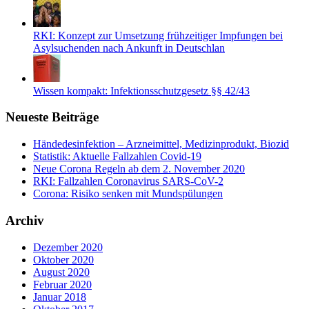
RKI: Konzept zur Umsetzung frühzeitiger Impfungen bei
Asylsuchenden nach Ankunft in Deutschlan
Wissen kompakt: Infektionsschutzgesetz §§ 42/43
Neueste Beiträge
Händedesinfektion – Arzneimittel, Medizinprodukt, Biozid
Statistik: Aktuelle Fallzahlen Covid-19
Neue Corona Regeln ab dem 2. November 2020
RKI: Fallzahlen Coronavirus SARS-CoV-2
Corona: Risiko senken mit Mundspülungen
Archiv
Dezember 2020
Oktober 2020
August 2020
Februar 2020
Januar 2018