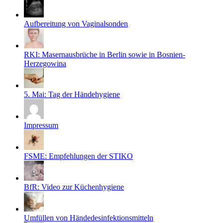
Aufbereitung von Vaginalsonden
RKI: Masernausbrüche in Berlin sowie in Bosnien-
Herzegowina
5. Mai: Tag der Händehygiene
Impressum
FSME: Empfehlungen der STIKO
BfR: Video zur Küchenhygiene
Umfüllen von Händedesinfektionsmitteln