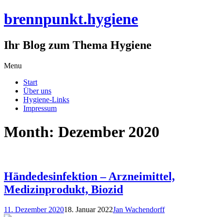
brennpunkt.hygiene
Ihr Blog zum Thema Hygiene
Skip
Menu
to
Start
content
Über uns
Hygiene-Links
Impressum
Month:
Dezember 2020
Händedesinfektion – Arzneimittel,
Medizinprodukt, Biozid
11. Dezember 2020
18. Januar 2022
Jan Wachendorff