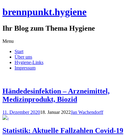
brennpunkt.hygiene
Ihr Blog zum Thema Hygiene
Skip
Menu
to
Start
content
Über uns
Hygiene-Links
Impressum
Händedesinfektion – Arzneimittel,
Medizinprodukt, Biozid
11. Dezember 2020
18. Januar 2022
Jan Wachendorff
Statistik: Aktuelle Fallzahlen Covid-19