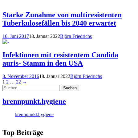
Starke Zunahme von multiresistenten
Tuberkulosefällen bis 2040 erwartet
16. Juni 2017
18. Januar 2022
Björn Friedrichs
Infektionen mit resistentem Candida
auris- Stamm in den USA
8. November 2016
18. Januar 2022
Björn Friedrichs
Posts
1
2
…
22
→
Suchen
navigation
nach:
brennpunkt.hygiene
brennpunkt.hygiene
Top Beiträge