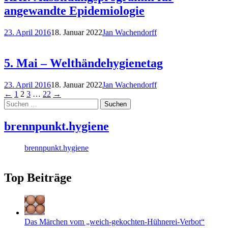
angewandte Epidemiologie
23. April 2016
18. Januar 2022
Jan Wachendorff
5. Mai – Welthändehygienetag
23. April 2016
18. Januar 2022
Jan Wachendorff
Posts
←
1
2
3
…
22
→
Suchen
navigation
nach:
brennpunkt.hygiene
brennpunkt.hygiene
Top Beiträge
Das Märchen vom „weich-gekochten-Hühnerei-Verbot“