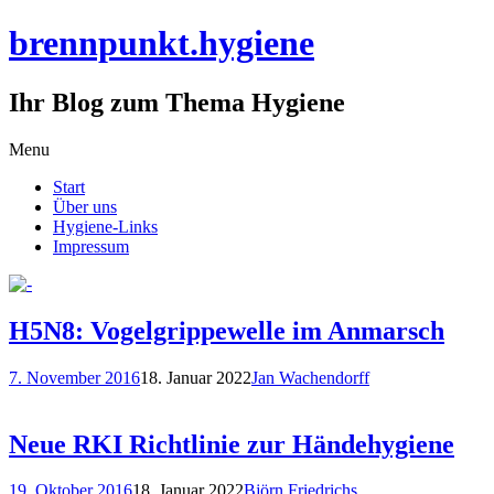
brennpunkt.hygiene
Ihr Blog zum Thema Hygiene
Skip
Menu
to
Start
content
Über uns
Hygiene-Links
Impressum
H5N8: Vogelgrippewelle im Anmarsch
7. November 2016
18. Januar 2022
Jan Wachendorff
Neue RKI Richtlinie zur Händehygiene
19. Oktober 2016
18. Januar 2022
Björn Friedrichs