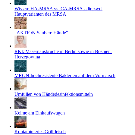
Wissen: HA-MRSA vs. CA-MRSA - die zwei
Hauptvarianten des MRSA
"AKTION Saubere Hände"
RKI: Masernausbrüche in Berlin sowie in Bosnien-
Herzegowina
MRGN-hochresistente Bakterien auf dem Vormarsch
Umfüllen von Händedesinfektionsmitteln
Keime am Einkaufswagen
Kontaminiertes Grillfleisch