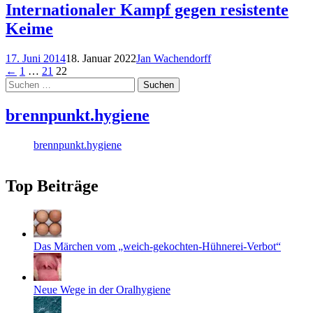
Internationaler Kampf gegen resistente
Keime
17. Juni 2014
18. Januar 2022
Jan Wachendorff
Posts
←
1
…
21
22
Suchen
navigation
nach:
brennpunkt.hygiene
brennpunkt.hygiene
Top Beiträge
Das Märchen vom „weich-gekochten-Hühnerei-Verbot“
Neue Wege in der Oralhygiene