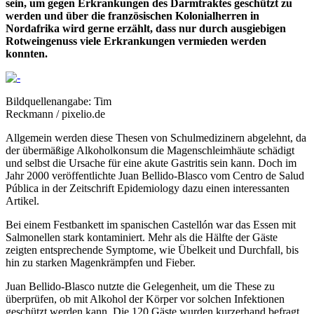
sein, um gegen Erkrankungen des Darmtraktes geschützt zu
werden und über die französischen Kolonialherren in
Nordafrika wird gerne erzählt, dass nur durch ausgiebigen
Rotweingenuss viele Erkrankungen vermieden werden
konnten.
Bildquellenangabe: Tim
Reckmann / pixelio.de
Allgemein werden diese Thesen von Schulmedizinern abgelehnt, da
der übermäßige Alkoholkonsum die Magenschleimhäute schädigt
und selbst die Ursache für eine akute Gastritis sein kann. Doch im
Jahr 2000 veröffentlichte Juan Bellido-Blasco vom Centro de Salud
Pública in der Zeitschrift Epidemiology dazu einen interessanten
Artikel.
Bei einem Festbankett im spanischen Castellón war das Essen mit
Salmonellen stark kontaminiert. Mehr als die Hälfte der Gäste
zeigten entsprechende Symptome, wie Übelkeit und Durchfall, bis
hin zu starken Magenkrämpfen und Fieber.
Juan Bellido-Blasco nutzte die Gelegenheit, um die These zu
überprüfen, ob mit Alkohol der Körper vor solchen Infektionen
geschützt werden kann. Die 120 Gäste wurden kurzerhand befragt,