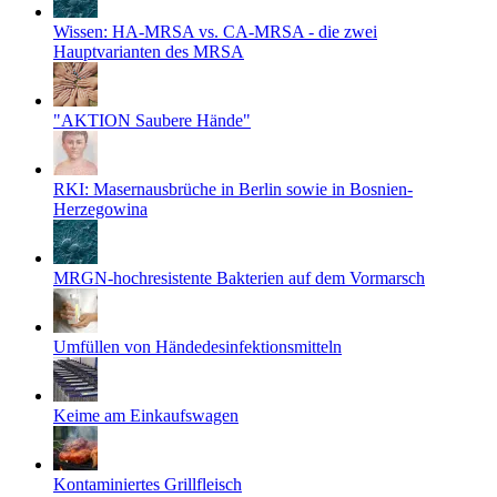
Wissen: HA-MRSA vs. CA-MRSA - die zwei
Hauptvarianten des MRSA
"AKTION Saubere Hände"
RKI: Masernausbrüche in Berlin sowie in Bosnien-
Herzegowina
MRGN-hochresistente Bakterien auf dem Vormarsch
Umfüllen von Händedesinfektionsmitteln
Keime am Einkaufswagen
Kontaminiertes Grillfleisch