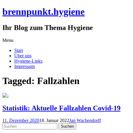
brennpunkt.hygiene
Ihr Blog zum Thema Hygiene
Skip
Menu
to
Start
content
Über uns
Hygiene-Links
Impressum
Tagged: Fallzahlen
Statistik: Aktuelle Fallzahlen Covid-19
11. Dezember 2020
18. Januar 2022
Jan Wachendorff
Suchen
nach: