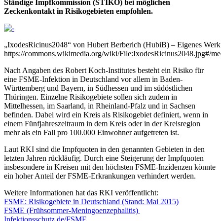
Ständige Impfkommission (STIKO) bei möglichen
Zeckenkontakt in Risikogebieten empfohlen.
„IxodesRicinus2048“ von Hubert Berberich (HubiB) – Eigenes Werk
https://commons.wikimedia.org/wiki/File:IxodesRicinus2048.jpg#/me
Nach Angaben des Robert Koch-Institutes besteht ein Risiko für
eine FSME-Infektion in Deutschland vor allem in Baden-
Württemberg und Bayern, in Südhessen und im südöstlichen
Thüringen. Einzelne Risikogebiete sollen sich zudem in
Mittelhessen, im Saarland, in Rheinland-Pfalz und in Sachsen
befinden. Dabei wird ein Kreis als Risikogebiet definiert, wenn in
einem Fünfjahreszeitraum in dem Kreis oder in der Kreisregion
mehr als ein Fall pro 100.000 Einwohner aufgetreten ist.
Laut RKI sind die Impfquoten in den genannten Gebieten in den
letzten Jahren rückläufig. Durch eine Steigerung der Impfquoten
insbesondere in Kreisen mit den höchsten FSME-Inzidenzen könnte
ein hoher Anteil der FSME-Erkrankungen verhindert werden.
Weitere Informationen hat das RKI veröffentlicht:
FSME: Risikogebiete in Deutschland (Stand: Mai 2015)
FSME (Frühsommer-Meningoenzephalitis)
Infektionsschutz.de/FSME