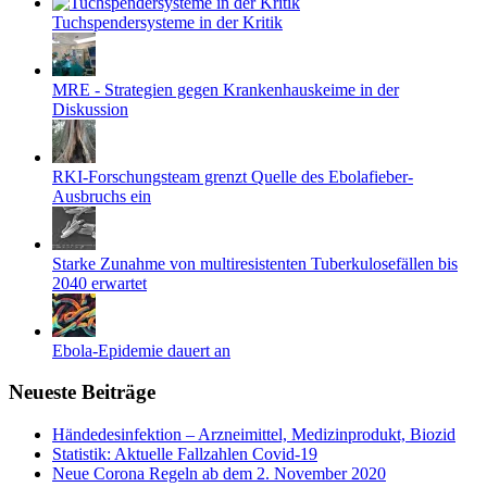
Tuchspendersysteme in der Kritik
MRE - Strategien gegen Krankenhauskeime in der
Diskussion
RKI-Forschungsteam grenzt Quelle des Ebolafieber-
Ausbruchs ein
Starke Zunahme von multiresistenten Tuberkulosefällen bis
2040 erwartet
Ebola-Epidemie dauert an
Neueste Beiträge
Händedesinfektion – Arzneimittel, Medizinprodukt, Biozid
Statistik: Aktuelle Fallzahlen Covid-19
Neue Corona Regeln ab dem 2. November 2020