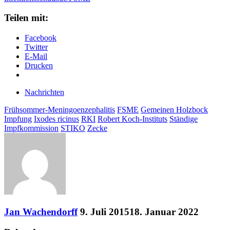
Teilen mit:
Facebook
Twitter
E-Mail
Drucken
Nachrichten
Frühsommer-Meningoenzephalitis
FSME
Gemeinen Holzbock
Impfung
Ixodes ricinus
RKI
Robert Koch-Instituts
Ständige
Impfkommission
STIKO
Zecke
Jan Wachendorff
9. Juli 2015
18. Januar 2022