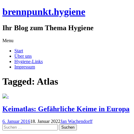
brennpunkt.hygiene
Ihr Blog zum Thema Hygiene
Skip
Menu
to
Start
content
Über uns
Hygiene-Links
Impressum
Tagged: Atlas
Keimatlas: Gefährliche Keime in Europa
6. Januar 2016
18. Januar 2022
Jan Wachendorff
Suchen
nach: