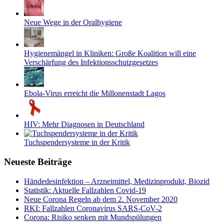
Neue Wege in der Oralhygiene
Hygienemängel in Kliniken: Große Koalition will eine
Verschärfung des Infektionsschutzgesetzes
Ebola-Virus erreicht die Millonenstadt Lagos
HIV: Mehr Diagnosen in Deutschland
Tuchspendersysteme in der Kritik
Neueste Beiträge
Händedesinfektion – Arzneimittel, Medizinprodukt, Biozid
Statistik: Aktuelle Fallzahlen Covid-19
Neue Corona Regeln ab dem 2. November 2020
RKI: Fallzahlen Coronavirus SARS-CoV-2
Corona: Risiko senken mit Mundspülungen