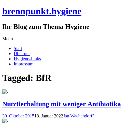
brennpunkt.hygiene
Ihr Blog zum Thema Hygiene
Skip
Menu
to
Start
content
Über uns
Hygiene-Links
Impressum
Tagged: BfR
Nutztierhaltung mit weniger Antibiotika
30. Oktober 2015
18. Januar 2022
Jan Wachendorff