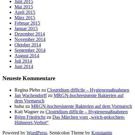
Juni 2015
Mai 2015
April 2015
März 2015
Februar 2015
Januar 2015
Dezember 2014
November 2014
Oktober 2014
September 2014
August 2014
Juli 2014
Juni 2014
Neueste Kommentare
Regina Plehn
zu
Clostridium difficile – Hygienemaßnahmen
Jan Wachendorff
zu
MRGN-hochresistente Bakterien auf
dem Vormarsch
huhu
zu
MRGN-hochresistente Bakterien auf dem Vormarsch
Kati Wagner
zu
Clostridium difficile – Hygienemaßnahmen
Björn Friedrichs
zu
Das Märchen vom „weich-gekochten-
Hühnerei-Verbot“
Powered by
WordPress
. Semicolon Theme by
Konstantin