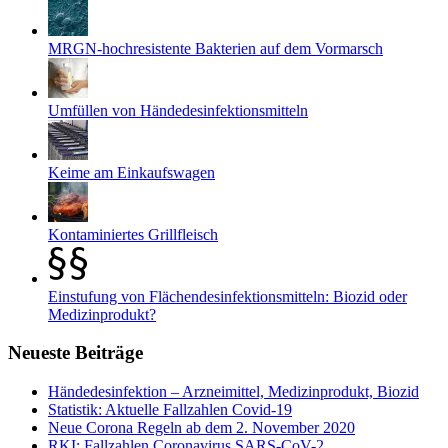
MRGN-hochresistente Bakterien auf dem Vormarsch
Umfüllen von Händedesinfektionsmitteln
Keime am Einkaufswagen
Kontaminiertes Grillfleisch
Einstufung von Flächendesinfektionsmitteln: Biozid oder
Medizinprodukt?
Neueste Beiträge
Händedesinfektion – Arzneimittel, Medizinprodukt, Biozid
Statistik: Aktuelle Fallzahlen Covid-19
Neue Corona Regeln ab dem 2. November 2020
RKI: Fallzahlen Coronavirus SARS-CoV-2