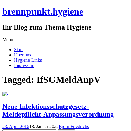
brennpunkt.hygiene
Ihr Blog zum Thema Hygiene
Skip
Menu
to
Start
content
Über uns
Hygiene-Links
Impressum
Tagged: IfSGMeldAnpV
Neue Infektionsschutzgesetz-
Meldepflicht-Anpassungsverordnung
23. April 2016
18. Januar 2022
Björn Friedrichs