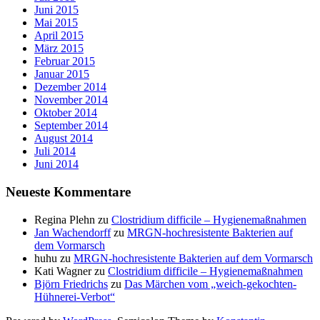
Juni 2015
Mai 2015
April 2015
März 2015
Februar 2015
Januar 2015
Dezember 2014
November 2014
Oktober 2014
September 2014
August 2014
Juli 2014
Juni 2014
Neueste Kommentare
Regina Plehn
zu
Clostridium difficile – Hygienemaßnahmen
Jan Wachendorff
zu
MRGN-hochresistente Bakterien auf
dem Vormarsch
huhu
zu
MRGN-hochresistente Bakterien auf dem Vormarsch
Kati Wagner
zu
Clostridium difficile – Hygienemaßnahmen
Björn Friedrichs
zu
Das Märchen vom „weich-gekochten-
Hühnerei-Verbot“