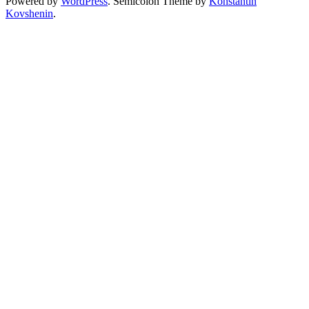
Powered by
WordPress
. Semicolon Theme by
Konstantin
Kovshenin
.