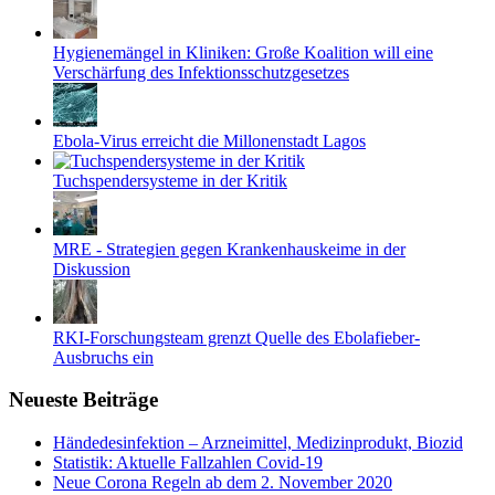
Hygienemängel in Kliniken: Große Koalition will eine
Verschärfung des Infektionsschutzgesetzes
Ebola-Virus erreicht die Millonenstadt Lagos
Tuchspendersysteme in der Kritik
MRE - Strategien gegen Krankenhauskeime in der
Diskussion
RKI-Forschungsteam grenzt Quelle des Ebolafieber-
Ausbruchs ein
Neueste Beiträge
Händedesinfektion – Arzneimittel, Medizinprodukt, Biozid
Statistik: Aktuelle Fallzahlen Covid-19
Neue Corona Regeln ab dem 2. November 2020