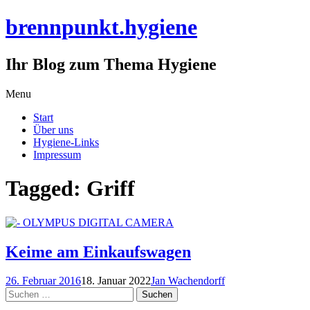
brennpunkt.hygiene
Ihr Blog zum Thema Hygiene
Skip
Menu
to
Start
content
Über uns
Hygiene-Links
Impressum
Tagged: Griff
Keime am Einkaufswagen
26. Februar 2016
18. Januar 2022
Jan Wachendorff
Suchen
nach: