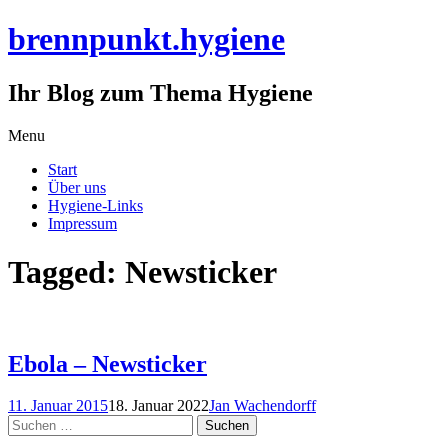
brennpunkt.hygiene
Ihr Blog zum Thema Hygiene
Skip
Menu
to
Start
content
Über uns
Hygiene-Links
Impressum
Tagged: Newsticker
Ebola – Newsticker
11. Januar 2015
18. Januar 2022
Jan Wachendorff
Suchen
nach: