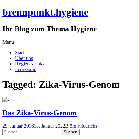
brennpunkt.hygiene
Ihr Blog zum Thema Hygiene
Skip
Menu
to
Start
content
Über uns
Hygiene-Links
Impressum
Tagged: Zika-Virus-Genom
Das Zika-Virus-Genom
29. Januar 2016
18. Januar 2022
Björn Friedrichs
Suchen
nach: