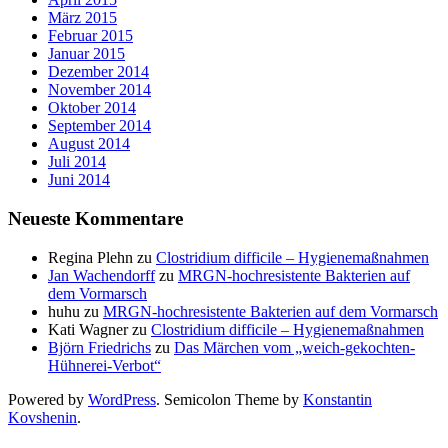
März 2015
Februar 2015
Januar 2015
Dezember 2014
November 2014
Oktober 2014
September 2014
August 2014
Juli 2014
Juni 2014
Neueste Kommentare
Regina Plehn
zu
Clostridium difficile – Hygienemaßnahmen
Jan Wachendorff
zu
MRGN-hochresistente Bakterien auf
dem Vormarsch
huhu
zu
MRGN-hochresistente Bakterien auf dem Vormarsch
Kati Wagner
zu
Clostridium difficile – Hygienemaßnahmen
Björn Friedrichs
zu
Das Märchen vom „weich-gekochten-
Hühnerei-Verbot“
Powered by
WordPress
. Semicolon Theme by
Konstantin
Kovshenin
.