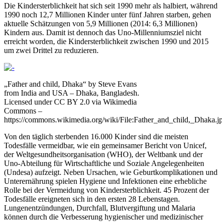
Die Kindersterblichkeit hat sich seit 1990 mehr als halbiert, während
1990 noch 12,7 Millionen Kinder unter fünf Jahren starben, gehen
aktuelle Schätzungen von 5,9 Millionen (2014: 6,3 Millionen)
Kindern aus. Damit ist dennoch das Uno-Millenniumsziel nicht
erreicht worden, die Kindersterblichkeit zwischen 1990 und 2015
um zwei Drittel zu reduzieren.
„Father and child, Dhaka“ by Steve Evans
from India and USA – Dhaka, Bangladesh.
Licensed under CC BY 2.0 via Wikimedia
Commons –
https://commons.wikimedia.org/wiki/File:Father_and_child,_Dhaka.j
Von den täglich sterbenden 16.000 Kinder sind die meisten
Todesfälle vermeidbar, wie ein gemeinsamer Bericht von Unicef,
der Weltgesundheitsorganisation (WHO), der Weltbank und der
Uno-Abteilung für Wirtschaftliche und Soziale Angelegenheiten
(Undesa) aufzeigt. Neben Ursachen, wie Geburtkomplikationen und
Unterernährung spielen Hygiene und Infektionen eine erhebliche
Rolle bei der Vermeidung von Kindersterblichkeit. 45 Prozent der
Todesfälle ereigneten sich in den ersten 28 Lebenstagen.
Lungenentzündungen, Durchfall, Blutvergiftung und Malaria
können durch die Verbesserung hygienischer und medizinischer