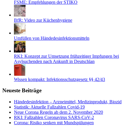
FSME: Empfehlungen der STIKO
BfR: Video zur Küchenhygiene
Umfüllen von Händedesinfektionsmitteln
RKI: Konzept zur Umsetzung frühzeitiger Impfungen bei
Asylsuchenden nach Ankunft in Deutschlan
Wissen kompakt: Infektionsschutzgesetz §§ 42/43
Neueste Beiträge
Händedesinfektion – Arzneimittel, Medizinprodukt, Biozid
Statistik: Aktuelle Fallzahlen Covid-19
Neue Corona Regeln ab dem 2. November 2020
RKI: Fallzahlen Coronavirus SARS-CoV-2
Corona: Risiko senken mit Mundspülungen