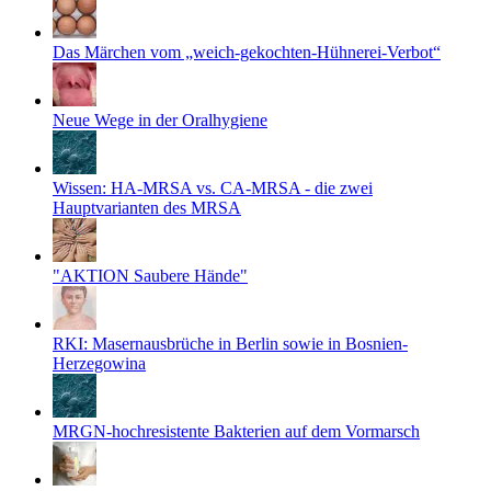
Das Märchen vom „weich-gekochten-Hühnerei-Verbot“
Neue Wege in der Oralhygiene
Wissen: HA-MRSA vs. CA-MRSA - die zwei
Hauptvarianten des MRSA
"AKTION Saubere Hände"
RKI: Masernausbrüche in Berlin sowie in Bosnien-
Herzegowina
MRGN-hochresistente Bakterien auf dem Vormarsch