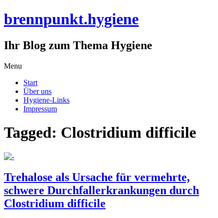
brennpunkt.hygiene
Ihr Blog zum Thema Hygiene
Skip
Menu
to
Start
content
Über uns
Hygiene-Links
Impressum
Tagged: Clostridium difficile
Trehalose als Ursache für vermehrte,
schwere Durchfallerkrankungen durch
Clostridium difficile