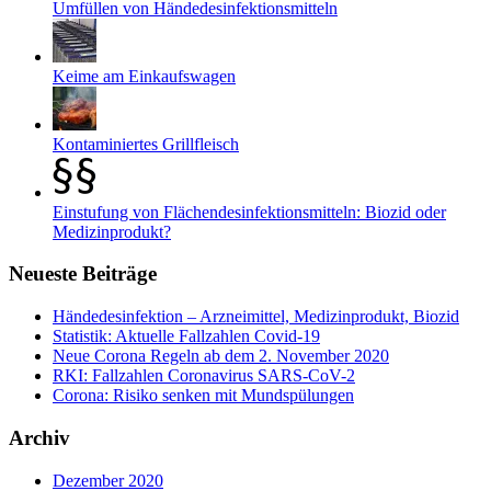
Umfüllen von Händedesinfektionsmitteln
Keime am Einkaufswagen
Kontaminiertes Grillfleisch
Einstufung von Flächendesinfektionsmitteln: Biozid oder
Medizinprodukt?
Neueste Beiträge
Händedesinfektion – Arzneimittel, Medizinprodukt, Biozid
Statistik: Aktuelle Fallzahlen Covid-19
Neue Corona Regeln ab dem 2. November 2020
RKI: Fallzahlen Coronavirus SARS-CoV-2
Corona: Risiko senken mit Mundspülungen
Archiv
Dezember 2020