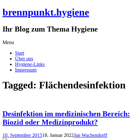
brennpunkt.hygiene
Ihr Blog zum Thema Hygiene
Skip
Menu
to
Start
content
Über uns
Hygiene-Links
Impressum
Tagged: Flächendesinfektion
Desinfektion im medizinischen Bereich:
Biozid oder Medizinprodukt?
10. September 2015
18. Januar 2022
Jan Wachendorff