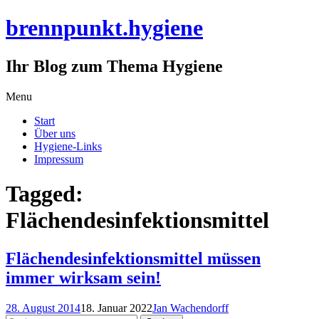
brennpunkt.hygiene
Ihr Blog zum Thema Hygiene
Skip
Menu
to
Start
content
Über uns
Hygiene-Links
Impressum
Tagged:
Flächendesinfektionsmittel
Flächendesinfektionsmittel müssen
immer wirksam sein!
28. August 2014
18. Januar 2022
Jan Wachendorff