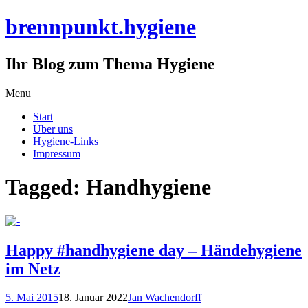
brennpunkt.hygiene
Ihr Blog zum Thema Hygiene
Skip
Menu
to
Start
content
Über uns
Hygiene-Links
Impressum
Tagged: Handhygiene
Happy #handhygiene day – Händehygiene
im Netz
5. Mai 2015
18. Januar 2022
Jan Wachendorff