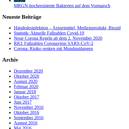
MRGN-hochresistente Bakterien auf dem Vormarsch
Neueste Beiträge
Händedesinfektion – Arzneimittel, Medizinprodukt, Biozid
Statistik: Aktuelle Fallzahlen Covid-19
Neue Corona Regeln ab dem 2. November 2020
RKI: Fallzahlen Coronavirus SARS-CoV-2
Corona: Risiko senken mit Mundspülungen
Archiv
Dezember 2020
Oktober 2020
August 2020
Februar 2020
Januar 2018
Oktober 2017
Juni 2017
November 2016
Oktober 2016
September 2016
August 2016
Mai 2016