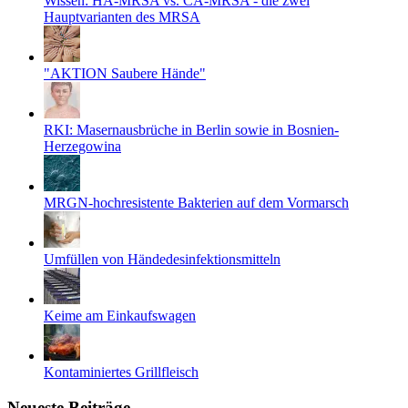
Wissen: HA-MRSA vs. CA-MRSA - die zwei
Hauptvarianten des MRSA
"AKTION Saubere Hände"
RKI: Masernausbrüche in Berlin sowie in Bosnien-
Herzegowina
MRGN-hochresistente Bakterien auf dem Vormarsch
Umfüllen von Händedesinfektionsmitteln
Keime am Einkaufswagen
Kontaminiertes Grillfleisch
Neueste Beiträge