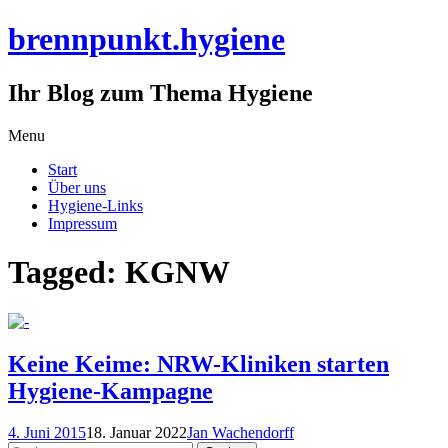
brennpunkt.hygiene
Ihr Blog zum Thema Hygiene
Skip
Menu
to
Start
content
Über uns
Hygiene-Links
Impressum
Tagged: KGNW
Keine Keime: NRW-Kliniken starten
Hygiene-Kampagne
4. Juni 2015
18. Januar 2022
Jan Wachendorff