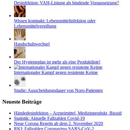
Desinfektion: VAH-Listung als bindende Voraussetzung?
Wissen kompakt: Lebensmittelinfektion oder
Lebensmittelvergiftung
Handschuhwechsel
Der Hygieneplan ist mehr als eine Produktliste!
Internationaler Kampf gegen resistente Keime
Studie: Ausscheidungsdauer von Noro-Patienten
Neueste Beiträge
Händedesinfektion – Arzneimittel, Medizinprodukt, Biozid
Statistik: Aktuelle Fallzahlen Covid-19
Neue Corona Regeln ab dem 2. November 2020
RKI: Fallzahlen Coronavirus SARS-CoV-2