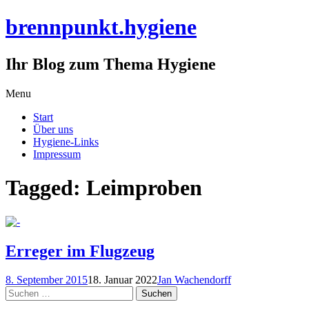
brennpunkt.hygiene
Ihr Blog zum Thema Hygiene
Skip
Menu
to
Start
content
Über uns
Hygiene-Links
Impressum
Tagged: Leimproben
Erreger im Flugzeug
8. September 2015
18. Januar 2022
Jan Wachendorff
Suchen
nach: