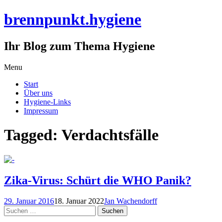
brennpunkt.hygiene
Ihr Blog zum Thema Hygiene
Skip
Menu
to
Start
content
Über uns
Hygiene-Links
Impressum
Tagged: Verdachtsfälle
Zika-Virus: Schürt die WHO Panik?
29. Januar 2016
18. Januar 2022
Jan Wachendorff
Suchen
nach: