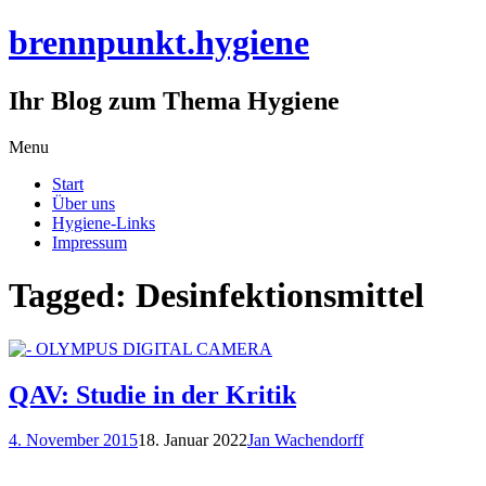
brennpunkt.hygiene
Ihr Blog zum Thema Hygiene
Skip
Menu
to
Start
content
Über uns
Hygiene-Links
Impressum
Tagged: Desinfektionsmittel
QAV: Studie in der Kritik
4. November 2015
18. Januar 2022
Jan Wachendorff