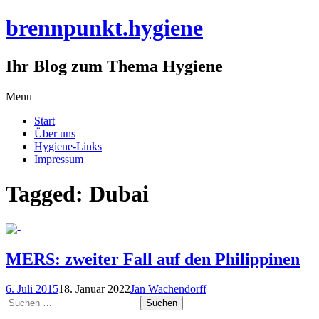
brennpunkt.hygiene
Ihr Blog zum Thema Hygiene
Skip
Menu
to
Start
content
Über uns
Hygiene-Links
Impressum
Tagged: Dubai
MERS: zweiter Fall auf den Philippinen
6. Juli 2015
18. Januar 2022
Jan Wachendorff
Suchen
nach: