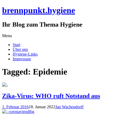
brennpunkt.hygiene
Ihr Blog zum Thema Hygiene
Skip
Menu
to
Start
content
Über uns
Hygiene-Links
Impressum
Tagged: Epidemie
Zika-Virus: WHO ruft Notstand aus
1. Februar 2016
18. Januar 2022
Jan Wachendorff