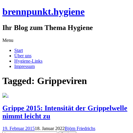
brennpunkt.hygiene
Ihr Blog zum Thema Hygiene
Skip
Menu
to
Start
content
Über uns
Hygiene-Links
Impressum
Tagged: Grippeviren
Grippe 2015: Intensität der Grippelwelle
nimmt leicht zu
19. Februar 2015
18. Januar 2022
Björn Friedrichs