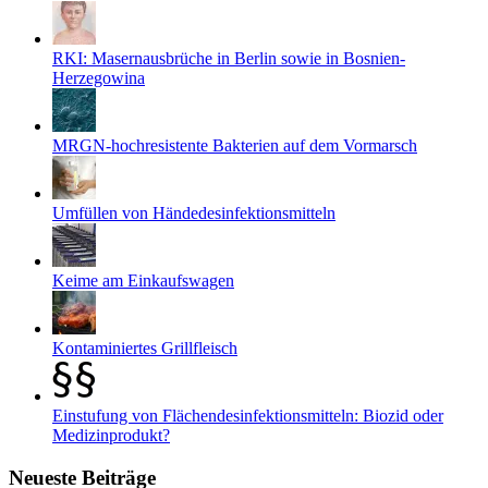
RKI: Masernausbrüche in Berlin sowie in Bosnien-
Herzegowina
MRGN-hochresistente Bakterien auf dem Vormarsch
Umfüllen von Händedesinfektionsmitteln
Keime am Einkaufswagen
Kontaminiertes Grillfleisch
Einstufung von Flächendesinfektionsmitteln: Biozid oder
Medizinprodukt?
Neueste Beiträge