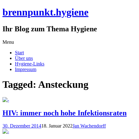
brennpunkt.hygiene
Ihr Blog zum Thema Hygiene
Skip
Menu
to
Start
content
Über uns
Hygiene-Links
Impressum
Tagged: Ansteckung
HIV: immer noch hohe Infektionsraten
30. Dezember 2014
18. Januar 2022
Jan Wachendorff