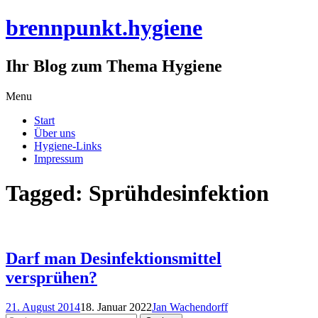
brennpunkt.hygiene
Ihr Blog zum Thema Hygiene
Skip
Menu
to
Start
content
Über uns
Hygiene-Links
Impressum
Tagged: Sprühdesinfektion
Darf man Desinfektionsmittel
versprühen?
21. August 2014
18. Januar 2022
Jan Wachendorff