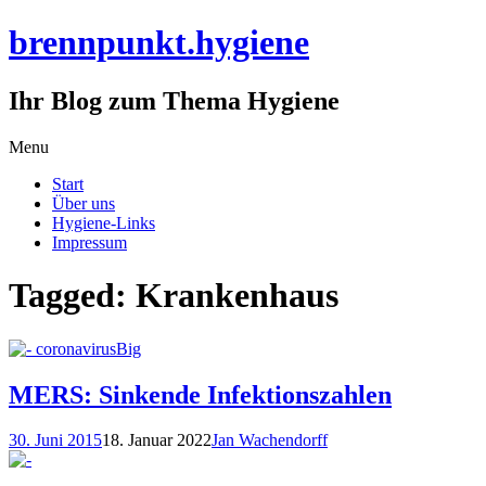
brennpunkt.hygiene
Ihr Blog zum Thema Hygiene
Skip
Menu
to
Start
content
Über uns
Hygiene-Links
Impressum
Tagged: Krankenhaus
MERS: Sinkende Infektionszahlen
30. Juni 2015
18. Januar 2022
Jan Wachendorff