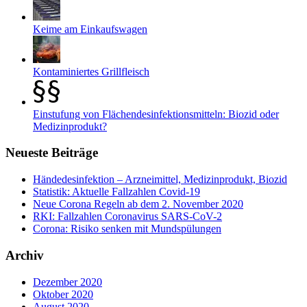
Keime am Einkaufswagen
Kontaminiertes Grillfleisch
Einstufung von Flächendesinfektionsmitteln: Biozid oder
Medizinprodukt?
Neueste Beiträge
Händedesinfektion – Arzneimittel, Medizinprodukt, Biozid
Statistik: Aktuelle Fallzahlen Covid-19
Neue Corona Regeln ab dem 2. November 2020
RKI: Fallzahlen Coronavirus SARS-CoV-2
Corona: Risiko senken mit Mundspülungen
Archiv
Dezember 2020
Oktober 2020
August 2020