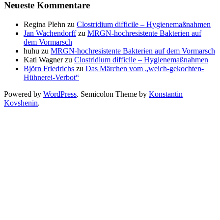
Neueste Kommentare
Regina Plehn
zu
Clostridium difficile – Hygienemaßnahmen
Jan Wachendorff
zu
MRGN-hochresistente Bakterien auf
dem Vormarsch
huhu
zu
MRGN-hochresistente Bakterien auf dem Vormarsch
Kati Wagner
zu
Clostridium difficile – Hygienemaßnahmen
Björn Friedrichs
zu
Das Märchen vom „weich-gekochten-
Hühnerei-Verbot“
Powered by
WordPress
. Semicolon Theme by
Konstantin
Kovshenin
.