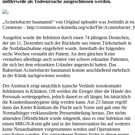
mittlerweile als Todesursache ausgeschlossen werden.
„Acinetobacter baumannii“ von Original uploader was Joelmills at en.
Commons – http://commons.wikimedia.org/wiki/File:Acinetobacter_
Ausgelöst wurde die Infektion durch einen 74 jährigem Deutschen,
der am 11. Dezember nach der Rückkehr aus einem Türkeiurlaub in
die Notfallaufnahme eingeliefert wurde. Innerhalb der folgenden
sechs Wochen verstarbt der Patient. An dem gleichen Keim
verstarben allerdings auch weitere vier schwer erkrankte Patienten,
die sich bei dem erkrankten Urlauber angesteckt hatten. Das
Bakterium Acinetobacter baumannii konnte anschließend mehrfach
in der Klinik nachgewiesen werden.
Der Ausbruch zeigt tatsächlich typische Verläufe nosokomialer
Infektionen in Kliniken. Oft werden die Erreger über die Hände des
Personals weitergegeben, jedoch dauert es oft länger, bis tatsächlich
die Krankenhaushygiene tätig werden kann. Am 23 Januar ergriff
dann das Kieler Klinikum die Flucht nach Vorne und gab eine für
Normalbürger verklausulierte Pressemitteilung heraus. Der nichts
ahnenden Öffentlichkeit wurde mitgeteilt, dass es eine Infektion mit
einem MRGN-Keim gibt und in der Intensivstation bis auf weiteres
keine Neuaufnahmen vorgenommen werden und Operationen
verschoben werden. Ein verstorbener Patient findet in dieser ersten