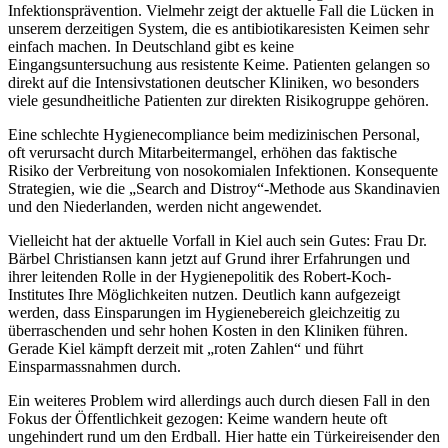
Infektionsprävention. Vielmehr zeigt der aktuelle Fall die Lücken in
unserem derzeitigen System, die es antibiotikaresisten Keimen sehr
einfach machen. In Deutschland gibt es keine
Eingangsuntersuchung aus resistente Keime. Patienten gelangen so
direkt auf die Intensivstationen deutscher Kliniken, wo besonders
viele gesundheitliche Patienten zur direkten Risikogruppe gehören.
Eine schlechte Hygienecompliance beim medizinischen Personal,
oft verursacht durch Mitarbeitermangel, erhöhen das faktische
Risiko der Verbreitung von nosokomialen Infektionen. Konsequente
Strategien, wie die „Search and Distroy“-Methode aus Skandinavien
und den Niederlanden, werden nicht angewendet.
Vielleicht hat der aktuelle Vorfall in Kiel auch sein Gutes: Frau Dr.
Bärbel Christiansen kann jetzt auf Grund ihrer Erfahrungen und
ihrer leitenden Rolle in der Hygienepolitik des Robert-Koch-
Institutes Ihre Möglichkeiten nutzen. Deutlich kann aufgezeigt
werden, dass Einsparungen im Hygienebereich gleichzeitig zu
überraschenden und sehr hohen Kosten in den Kliniken führen.
Gerade Kiel kämpft derzeit mit „roten Zahlen“ und führt
Einsparmassnahmen durch.
Ein weiteres Problem wird allerdings auch durch diesen Fall in den
Fokus der Öffentlichkeit gezogen: Keime wandern heute oft
ungehindert rund um den Erdball. Hier hatte ein Türkeireisender den