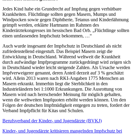
Jedes Kind habe ein Grundrecht auf Impfung gegen verhütbare
Krankheiten. Flüchtlinge sollten gegen Masern, Mumps und
Windpocken sowie gegen Diphtherie, Tetanus und Kinderlähmung
geimpft werden, erklärte Hartmann im Rahmen des
Kinderärztekongresses im hessischen Bad Orb. „Flüchtlinge sollten
einen umfassenden Impfschutz bekommen, …“
Auch wurde insgesamt der Impfschutz in Deutschland als nicht
zufriedenstellend eingestuft. Das Beispiel Masern zeigt die
Entwicklung in Deutschland. Während weltweit die Krankheit
durch aufwändige Impfprogramme zurückgedrängt wird zeigen sich
in Deutschland wieder leicht steigende Zahlen. Als Ursache werden
Impfverweigerer genannt, deren Anteil derzeit auf 3 % geschätzt
wird. Allein 2013 waren nach RKI-Angaben 1775 Menschen an
Masern erkrankt. Immerhin liegt die Sterblichkeit in den
Industrieländern bei 1:1000 Erkrankungen. Die Ausrottung von
Masern wird nach herrschender Meinung für möglich gehalten,
wenn die weltweiten Impfquoten erhöht werden können. Um den
Folgen der deutschen Impfmüdigkeit entgegen zu treten, fordert der
Verband Impfpflicht für Kitas und Schulen.
Berufsverband der Kinder- und Jugendärzte (BVKJ)
Kinder- und Jugendärzte kritisieren mangelnden Impfschutz bei