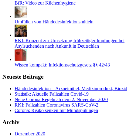
BfR: Video zur Küchenhygiene
Umfüllen von Händedesinfektionsmitteln
RKI: Konzept zur Umsetzung frühzeitiger Impfungen bei
Asylsuchenden nach Ankunft in Deutschlan
Wissen kompakt: Infektionsschutzgesetz §§ 42/43
Neueste Beiträge
Händedesinfektion – Arzneimittel, Medizinprodukt, Biozid
Statistik: Aktuelle Fallzahlen Covid-19
Neue Corona Regeln ab dem 2. November 2020
RKI: Fallzahlen Coronavirus SARS-CoV-2
Corona: Risiko senken mit Mundspülungen
Archiv
Dezember 2020